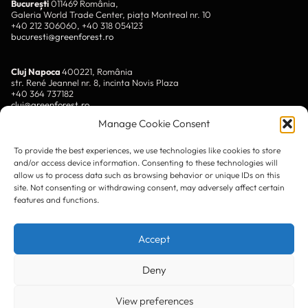
București
011469 România,
Galeria World Trade Center, piața Montreal nr. 10
+40 212 306060, +40 318 054123
bucuresti@greenforest.ro
Cluj Napoca
400221, România
str. René Jeannel nr. 8, incinta Novis Plaza
+40 364 737182
cluj@greenforest.ro
Manage Cookie Consent
OUR SOCIAL:
To provide the best experiences, we use technologies like cookies to store
and/or access device information. Consenting to these technologies will
allow us to process data such as browsing behavior or unique IDs on this
site. Not consenting or withdrawing consent, may adversely affect certain
features and functions.
LinkedIn
Accept
Facebook
Instagram
Deny
YouTube
View preferences