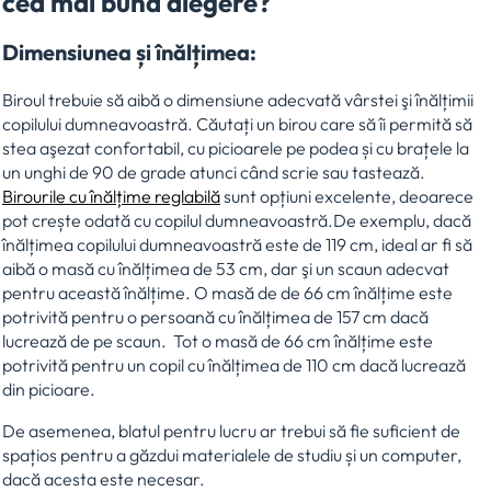
cea mai bună alegere?
Dimensiunea și înălțimea:
Biroul trebuie să aibă o dimensiune adecvată vârstei şi înălțimii
copilului dumneavoastră. Căutați un birou care să îi permită să
stea aşezat confortabil, cu picioarele pe podea și cu brațele la
un unghi de 90 de grade atunci când scrie sau tastează.
Birourile cu înălțime reglabilă
sunt opțiuni excelente, deoarece
pot crește odată cu copilul dumneavoastră.De exemplu, dacă
înălțimea copilului dumneavoastră este de 119 cm, ideal ar fi să
aibă o masă cu înălțimea de 53 cm, dar şi un scaun adecvat
pentru această înălțime. O masă de de 66 cm înălțime este
potrivită pentru o persoană cu înălțimea de 157 cm dacă
lucrează de pe scaun. Tot o masă de 66 cm înălțime este
potrivită pentru un copil cu înălțimea de 110 cm dacă lucrează
din picioare.
De asemenea, blatul pentru lucru ar trebui să fie suficient de
spațios pentru a găzdui materialele de studiu și un computer,
dacă acesta este necesar.