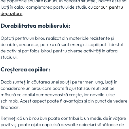
de papetărie sau alte bunuri. În această situație, indicat este să
luați în calcul completarea postului de studiu cu
corpuri pentru
depozitare
.
Durabilitatea mobilierului:
Optați pentru un birou realizat din materiale rezistente și
durabile, deoarece, pentru că sunt energici, copiii pot fi destul
de activi și pot folosi biroul pentru diverse activități în afara
studiului.
Creșterea copiilor:
Dacă sunteți în căutarea unei soluții pe termen lung, luați în
considerare un birou care poate fi ajustat sau reutilizat pe
măsură ce copilul dumneavoastră crește, iar nevoile lui se
schimbă. Acest aspect poate fi avantajos și din punct de vedere
financiar.
Rețineți că un birou bun poate contribui la un mediu de învățare
pozitiv și poate ajuta copilul să dezvolte obiceiuri sănătoase de