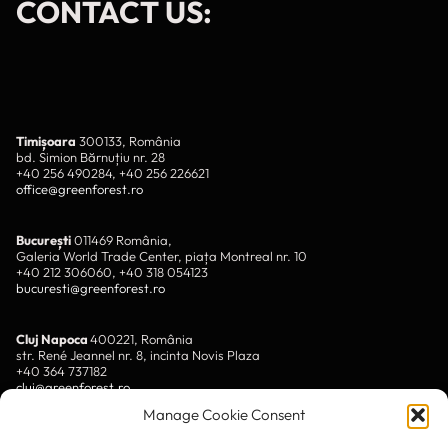
CONTACT US:
Timișoara
300133, România
bd. Simion Bărnuțiu nr. 28
+40 256 490284, +40 256 226621
office@greenforest.ro
București
011469 România,
Galeria World Trade Center, piața Montreal nr. 10
+40 212 306060, +40 318 054123
bucuresti@greenforest.ro
Cluj Napoca
400221, România
str. René Jeannel nr. 8, incinta Novis Plaza
+40 364 737182
cluj@greenforest.ro
Manage Cookie Consent