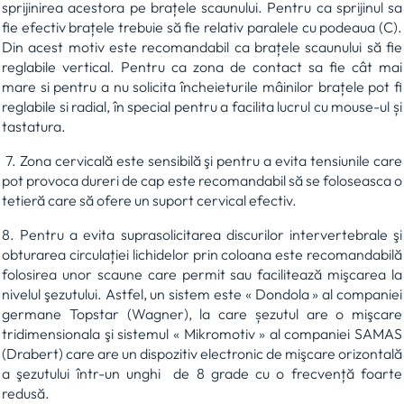
sprijinirea acestora pe brațele scaunului. Pentru ca sprijinul sa
fie efectiv brațele trebuie să fie relativ paralele cu podeaua (C).
Din acest motiv este recomandabil ca brațele scaunului să fie
reglabile vertical. Pentru ca zona de contact sa fie cât mai
mare si pentru a nu solicita încheieturile mâinilor brațele pot fi
reglabile si radial, în special pentru a facilita lucrul cu mouse-ul și
tastatura.
7. Zona cervicală este sensibilă şi pentru a evita tensiunile care
pot provoca dureri de cap este recomandabil să se foloseasca o
tetieră care să ofere un suport cervical efectiv.
8. Pentru a evita suprasolicitarea discurilor intervertebrale şi
obturarea circulației lichidelor prin coloana este recomandabilă
folosirea unor scaune care permit sau facilitează mişcarea la
nivelul şezutului. Astfel, un sistem este « Dondola » al companiei
germane Topstar (Wagner), la care șezutul are o mişcare
tridimensionala şi sistemul « Mikromotiv » al companiei SAMAS
(Drabert) care are un dispozitiv electronic de mişcare orizontală
a şezutului într-un unghi de 8 grade cu o frecvență foarte
redusă.