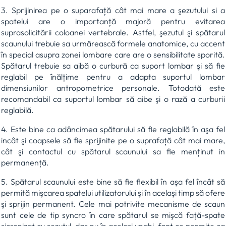
3. Sprijinirea pe o suparafață cât mai mare a şezutului si a
spatelui are o importanță majoră pentru evitarea
suprasolicitării coloanei vertebrale. Astfel, şezutul şi spătarul
scaunului trebuie sa urmărească formele anatomice, cu accent
în special asupra zonei lombare care are o sensibilitate sporită.
Spătarul trebuie sa aibă o curbură ca suport lombar şi să fie
reglabil pe înălțime pentru a adapta suportul lombar
dimensiunilor antropometrice personale. Totodată este
recomandabil ca suportul lombar să aibe şi o rază a curburii
reglabilă.
4. Este bine ca adâncimea spătarului să fie reglabilă în aşa fel
incât şi coapsele să fie sprijinite pe o suprafață cât mai mare,
cât şi contactul cu spătarul scaunului sa fie menținut in
permanență.
5. Spătarul scaunului este bine să fie flexibil în aşa fel încât să
permită mişcarea spatelui utilizatorului şi în acelaşi timp să ofere
şi sprijin permanent. Cele mai potrivite mecanisme de scaun
sunt cele de tip syncro în care spătarul se mişcă față-spate