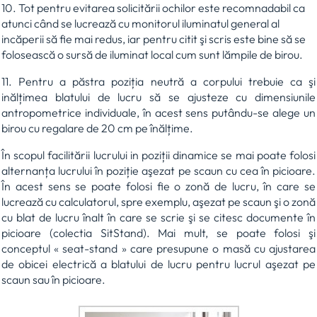
10. Tot pentru evitarea solicitării ochilor este recomnadabil ca
atunci când se lucrează cu monitorul iluminatul general al
incăperii să fie mai redus, iar pentru citit şi scris este bine să se
folosească o sursă de iluminat local cum sunt lămpile de birou.
11. Pentru a păstra poziția neutră a corpului trebuie ca şi
inălțimea blatului de lucru să se ajusteze cu dimensiunile
antropometrice individuale, în acest sens putându-se alege un
birou cu regalare de 20 cm pe înălțime.
În scopul facilitării lucrului in poziții dinamice se mai poate folosi
alternanța lucrului în poziție aşezat pe scaun cu cea în picioare.
În acest sens se poate folosi fie o zonă de lucru, în care se
lucrează cu calculatorul, spre exemplu, aşezat pe scaun şi o zonă
cu blat de lucru înalt în care se scrie şi se citesc documente în
picioare (colectia SitStand). Mai mult, se poate folosi şi
conceptul « seat-stand » care presupune o masă cu ajustarea
de obicei electrică a blatului de lucru pentru lucrul aşezat pe
scaun sau în picioare.