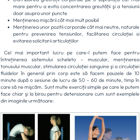
mare pentru a evita concentrarea greutății şi a tensiunii
doar asupra unor puncte
Menținerea mişcării cât mai mult posibil
Menținerea unor pozitii corporale cât mai neutre, naturale
pentru prevenirea tensiunilor, facilitarea circulației si
evitarea solicitarii articulațiilor
Cel mai important lucru pe care-l putem face pentru
întreținerea sistemului scheleto – muscular, menținerea
tonusului muscular, stimularea circulației sanguine şi a circulației
fluidelor în general prin corp este să facem pauzele de 10
minute după o sesiune de lucru de 50 – 60 de minute, timp în
care să ne mişcăm. Sunt multe exerciții simple pe care le putem
face chiar şi la birou pentru detensionare cum sunt exemplele
din imaginile următoare: