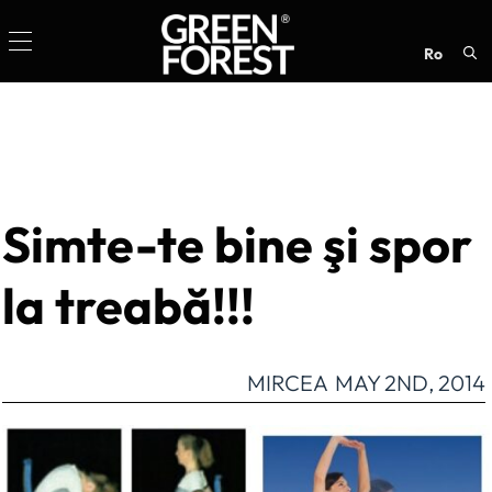
ro
Sea
for:
Simte-te bine şi spor
la treabă!!!
MIRCEA
MAY 2ND, 2014