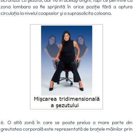
sicronizat cu şezutul, dar nu în acelaşi unghi, fapt ce permite ca
zona lombara sa fie sprijinită în orice poziție fără a optura
circulația la nivelul coapselor şi a suprasolicita coloana.
6. O altă zonă în care se poate prelua o mare parte din
greutatea corporală este reprezentată de brațele mâinilor prin