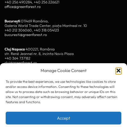
+40 256 490284, +40 256 226621
office@greenforest.ro
București
011469 România,
Galeria World Trade Center, piața Montreal nr. 10
+40 212 306060, +40 318 054123
bucuresti@greenforest.ro
Cluj Napoca
400221, România
str. René Jeannel nr. 8, incinta Novis Plaza
+40 364 737182
cluj@greenforest.ro
Manage Cookie Consent
OUR SOCIAL:
To provide the best experiences, we use technologies like cookies to store
and/or access device information. Consenting to these technologies will
allow us to process data such as browsing behavior or unique IDs on this
site. Not consenting or withdrawing consent, may adversely affect certain
features and functions.
LinkedIn
Accept
Facebook