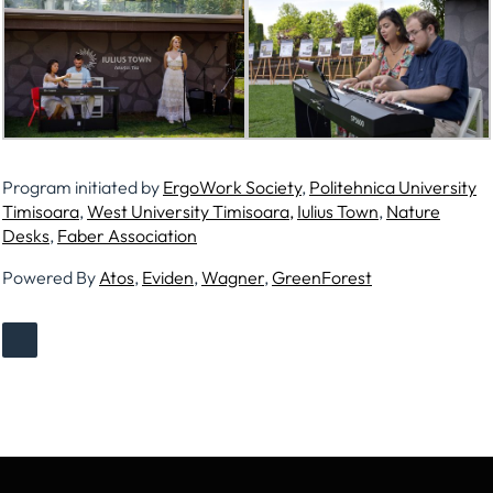
Program initiated by
ErgoWork Society
,
Politehnica University
Timisoara
,
West University Timisoara,
Iulius Town
,
Nature
Desks
,
Faber Association
Powered By
Atos
,
Eviden
,
Wagner
,
GreenForest