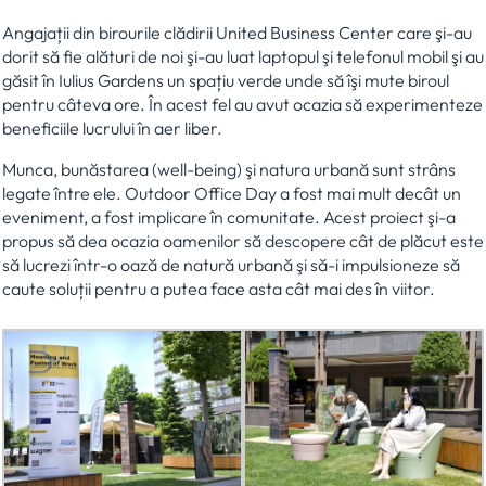
Angajații din birourile clădirii United Business Center care şi-au
dorit să fie alături de noi şi-au luat laptopul şi telefonul mobil şi au
găsit în Iulius Gardens un spațiu verde unde să îşi mute biroul
pentru câteva ore. În acest fel au avut ocazia să experimenteze
beneficiile lucrului în aer liber.
Munca, bunăstarea (well-being) şi natura urbană sunt strâns
legate între ele. Outdoor Office Day a fost mai mult decât un
eveniment, a fost implicare în comunitate. Acest proiect şi-a
propus să dea ocazia oamenilor să descopere cât de plăcut este
să lucrezi într-o oază de natură urbană şi să-i impulsioneze să
caute soluții pentru a putea face asta cât mai des în viitor.