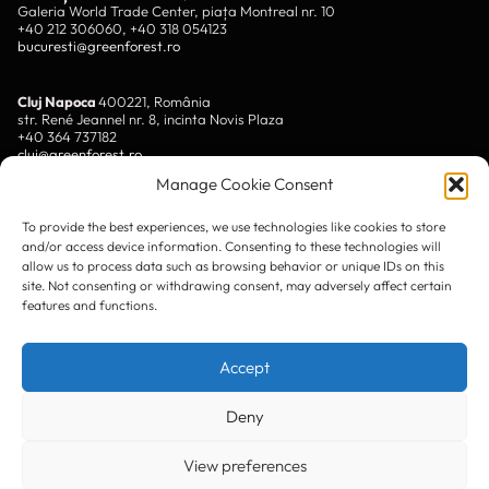
Galeria World Trade Center, piața Montreal nr. 10
+40 212 306060, +40 318 054123
bucuresti@greenforest.ro
Cluj Napoca
400221, România
str. René Jeannel nr. 8, incinta Novis Plaza
+40 364 737182
cluj@greenforest.ro
Manage Cookie Consent
OUR SOCIAL:
To provide the best experiences, we use technologies like cookies to store
and/or access device information. Consenting to these technologies will
allow us to process data such as browsing behavior or unique IDs on this
site. Not consenting or withdrawing consent, may adversely affect certain
features and functions.
LinkedIn
Accept
Facebook
Instagram
Deny
YouTube
View preferences