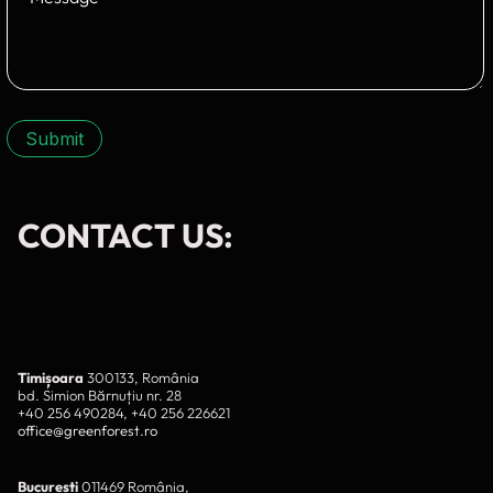
Submit
CONTACT US:
Timișoara
300133, România
bd. Simion Bărnuțiu nr. 28
+40 256 490284, +40 256 226621
office@greenforest.ro
București
011469 România,