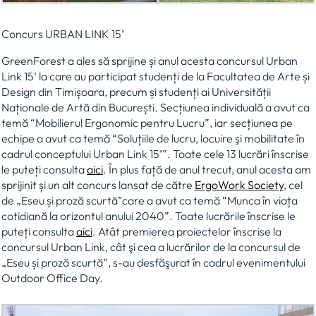
Concurs URBAN LINK 15’
GreenForest a ales să sprijine și anul acesta concursul Urban
Link 15’ la care au participat studenți de la Facultatea de Arte și
Design din Timișoara, precum și studenți ai Universității
Naționale de Artă din București. Secțiunea individuală a avut ca
temă “Mobilierul Ergonomic pentru Lucru”, iar secțiunea pe
echipe a avut ca temă “Soluțiile de lucru, locuire şi mobilitate în
cadrul conceptului Urban Link 15’”. Toate cele 13 lucrări înscrise
le puteți consulta
aici
. În plus față de anul trecut, anul acesta am
sprijinit și un alt concurs lansat de către
ErgoWork Society
, cel
de „Eseu și proză scurtă”care a avut ca temă “Munca în viața
cotidiană la orizontul anului 2040”. Toate lucrările înscrise le
puteți consulta
aici
. Atât premierea proiectelor înscrise la
concursul Urban Link, cât şi cea a lucrărilor de la concursul de
„Eseu și proză scurtă”, s-au desfăşurat în cadrul evenimentului
Outdoor Office Day.