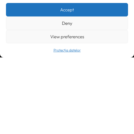
Accept
Deny
View preferences
Protecția datelor
Trimite
CONTACTEAZĂ-NE:
Timișoara
300133, România