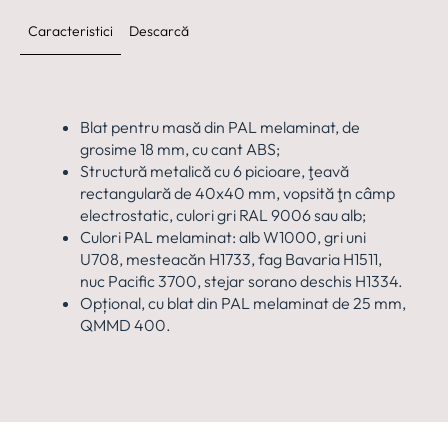
Caracteristici
Descarcă
Blat pentru masă din PAL melaminat, de
grosime 18 mm, cu cant ABS;
Structură metalică cu 6 picioare, ţeavă
rectangulară de 40x40 mm, vopsită ţn câmp
electrostatic, culori gri RAL 9006 sau alb;
Culori PAL melaminat: alb W1000, gri uni
U708, mesteacăn H1733, fag Bavaria H1511,
nuc Pacific 3700, stejar sorano deschis H1334.
Opțional, cu blat din PAL melaminat de 25 mm,
QMMD 400.