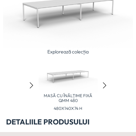
Explorează colecția
U ÎNĂLȚIME FIXĂ
MASĂ CU ÎNĂLȚIME FIXĂ
MASĂ DISCUȚII
QMM 400
QMM 480
0X140X74 H
480X140X74 H
80X80X74
DETALIILE PRODUSULUI