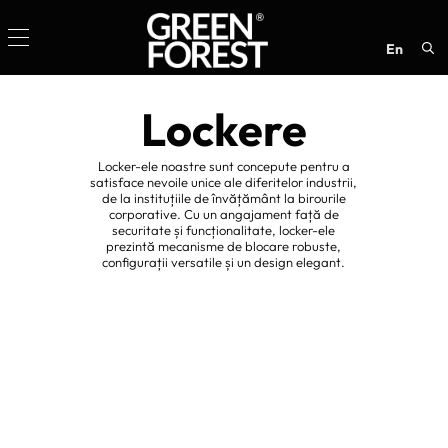
en
Sea
for:
Lockere
Locker-ele noastre sunt concepute pentru a
satisface nevoile unice ale diferitelor industrii,
de la instituțiile de învățământ la birourile
corporative. Cu un angajament față de
securitate și funcționalitate, locker-ele
prezintă mecanisme de blocare robuste,
configurații versatile și un design elegant.