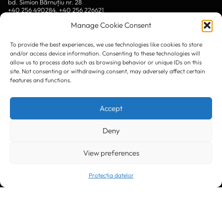
bd. Simion Bărnuțiu nr. 28
+40 256 490284, +40 256 226621
office@greenforest.ro
Manage Cookie Consent
București
011469 România,
To provide the best experiences, we use technologies like cookies to store
Galeria World Trade Center, piața Montreal nr. 10
and/or access device information. Consenting to these technologies will
+40 212 306060, +40 318 054123
allow us to process data such as browsing behavior or unique IDs on this
bucuresti@greenforest.ro
site. Not consenting or withdrawing consent, may adversely affect certain
features and functions.
Cluj Napoca
400221, România
str. René Jeannel nr. 8, incinta Novis Plaza
Accept
+40 364 737182
cluj@greenforest.ro
Deny
SOCIAL MEDIA:
View preferences
Protecția datelor
LinkedIn