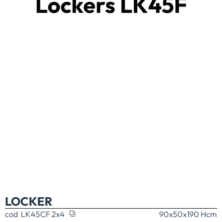
Lockers LK45F
LOCKER
cod
LK45CF 2x4
90x50x190 H
cm