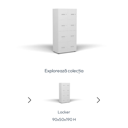
Explorează colecția
Locker
0x50x190 H