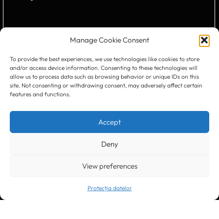
Manage Cookie Consent
Trimite
To provide the best experiences, we use technologies like cookies to store
and/or access device information. Consenting to these technologies will
allow us to process data such as browsing behavior or unique IDs on this
site. Not consenting or withdrawing consent, may adversely affect certain
features and functions.
CONTACTEAZĂ-NE:
Accept
Deny
View preferences
Timișoara
300133, România
bd. Simion Bărnuțiu nr. 28
+40 256 490284, +40 256 226621
Protecția datelor
office@greenforest.ro
București
011469 România,